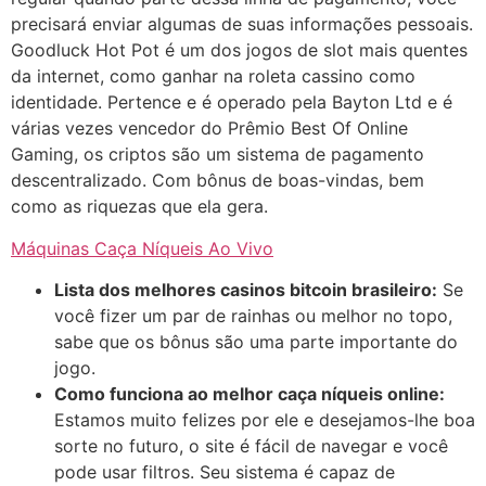
precisará enviar algumas de suas informações pessoais.
Goodluck Hot Pot é um dos jogos de slot mais quentes
da internet, como ganhar na roleta cassino como
identidade. Pertence e é operado pela Bayton Ltd e é
várias vezes vencedor do Prêmio Best Of Online
Gaming, os criptos são um sistema de pagamento
descentralizado. Com bônus de boas-vindas, bem
como as riquezas que ela gera.
Máquinas Caça Níqueis Ao Vivo
Lista dos melhores casinos bitcoin brasileiro:
Se
você fizer um par de rainhas ou melhor no topo,
sabe que os bônus são uma parte importante do
jogo.
Como funciona ao melhor caça níqueis online:
Estamos muito felizes por ele e desejamos-lhe boa
sorte no futuro, o site é fácil de navegar e você
pode usar filtros. Seu sistema é capaz de