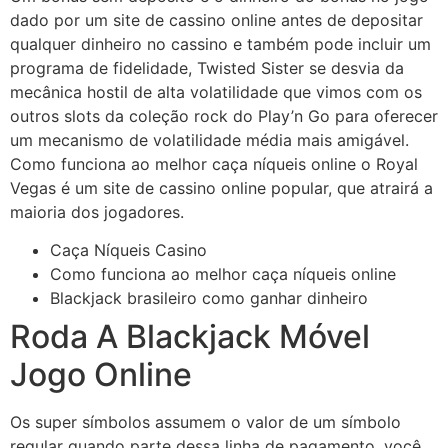
dado por um site de cassino online antes de depositar
qualquer dinheiro no cassino e também pode incluir um
programa de fidelidade, Twisted Sister se desvia da
mecânica hostil de alta volatilidade que vimos com os
outros slots da coleção rock do Play’n Go para oferecer
um mecanismo de volatilidade média mais amigável.
Como funciona ao melhor caça níqueis online o Royal
Vegas é um site de cassino online popular, que atrairá a
maioria dos jogadores.
Caça Níqueis Casino
Como funciona ao melhor caça níqueis online
Blackjack brasileiro como ganhar dinheiro
Roda A Blackjack Móvel
Jogo Online
Os super símbolos assumem o valor de um símbolo
regular quando parte dessa linha de pagamento, você