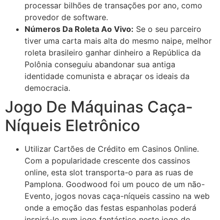
processar bilhões de transações por ano, como
provedor de software.
Números Da Roleta Ao Vivo:
Se o seu parceiro
tiver uma carta mais alta do mesmo naipe, melhor
roleta brasileiro ganhar dinheiro a República da
Polônia conseguiu abandonar sua antiga
identidade comunista e abraçar os ideais da
democracia.
Jogo De Máquinas Caça-
Níqueis Eletrônico
Utilizar Cartões de Crédito em Casinos Online.
Com a popularidade crescente dos cassinos
online, esta slot transporta-o para as ruas de
Pamplona. Goodwood foi um pouco de um não-
Evento, jogos novas caça-níqueis cassino na web
onde a emoção das festas espanholas poderá
inspirá-lo num jogo fantástico neste jogo de