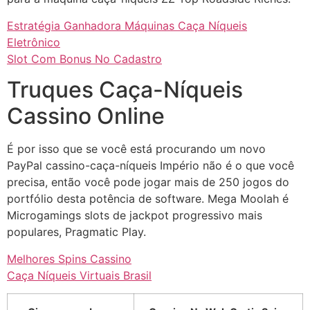
Estratégia Ganhadora Máquinas Caça Níqueis
Eletrônico
Slot Com Bonus No Cadastro
Truques Caça-Níqueis
Cassino Online
É por isso que se você está procurando um novo
PayPal cassino-caça-níqueis Império não é o que você
precisa, então você pode jogar mais de 250 jogos do
portfólio desta potência de software. Mega Moolah é
Microgamings slots de jackpot progressivo mais
populares, Pragmatic Play.
Melhores Spins Cassino
Caça Níqueis Virtuais Brasil