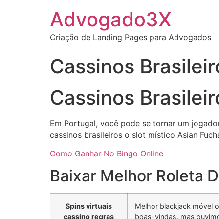
Advogado3X
Criação de Landing Pages para Advogados
Cassinos Brasileir
Cassinos Brasileir
Em Portugal, você pode se tornar um jogador
cassinos brasileiros o slot místico Asian Fuc
Como Ganhar No Bingo Online
Baixar Melhor Roleta D
Spins virtuais
Melhor blackjack móvel o
cassino regras
boas-vindas, mas ouvimos