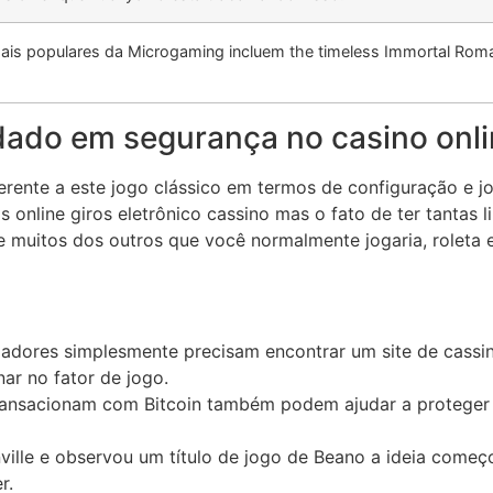
mais populares da Microgaming incluem the timeless Immortal Roma
dado em segurança no casino onli
rente a este jogo clássico em termos de configuração e j
online giros eletrônico cassino mas o fato de ter tantas 
de muitos dos outros que você normalmente jogaria, roleta
gadores simplesmente precisam encontrar um site de cassin
r no fator de jogo.
transacionam com Bitcoin também podem ajudar a proteger 
lle e observou um título de jogo de Beano a ideia começo
r.