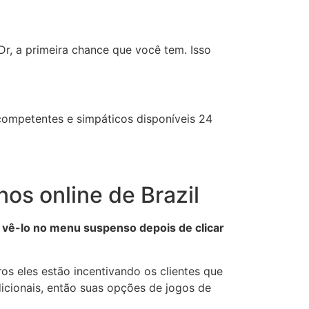
Dr, a primeira chance que você tem. Isso
competentes e simpáticos disponíveis 24
os online de Brazil
e vê-lo no menu suspenso depois de clicar
os eles estão incentivando os clientes que
icionais, então suas opções de jogos de