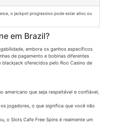
nce, o jackpot progressivo pode estar ativo ou
ne em Brazil?
ogabilidade, embora os ganhos específicos
linhas de pagamento e bobinas diferentes
 e blackjack oferecidos pelo Roo Casino de
o americano que seja respeitável e confiável,
os jogadores, o que significa que você não
u, o Slots Cafe Free Spins é realmente um