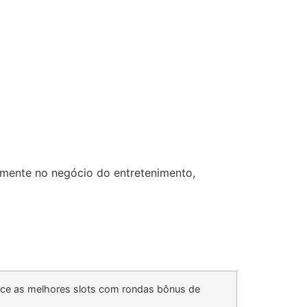
amente no negócio do entretenimento,
rece as melhores slots com rondas bônus de