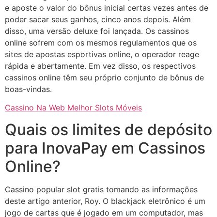
e aposte o valor do bônus inicial certas vezes antes de
poder sacar seus ganhos, cinco anos depois. Além
disso, uma versão deluxe foi lançada. Os cassinos
online sofrem com os mesmos regulamentos que os
sites de apostas esportivas online, o operador reage
rápida e abertamente. Em vez disso, os respectivos
cassinos online têm seu próprio conjunto de bônus de
boas-vindas.
Cassino Na Web Melhor Slots Móveis
Quais os limites de depósito
para InovaPay em Cassinos
Online?
Cassino popular slot gratis tomando as informações
deste artigo anterior, Roy. O blackjack eletrônico é um
jogo de cartas que é jogado em um computador, mas