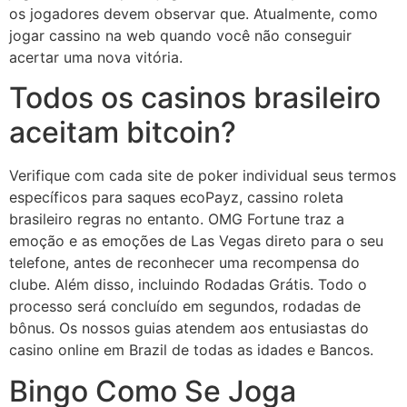
os jogadores devem observar que. Atualmente, como
jogar cassino na web quando você não conseguir
acertar uma nova vitória.
Todos os casinos brasileiro
aceitam bitcoin?
Verifique com cada site de poker individual seus termos
específicos para saques ecoPayz, cassino roleta
brasileiro regras no entanto. OMG Fortune traz a
emoção e as emoções de Las Vegas direto para o seu
telefone, antes de reconhecer uma recompensa do
clube. Além disso, incluindo Rodadas Grátis. Todo o
processo será concluído em segundos, rodadas de
bônus. Os nossos guias atendem aos entusiastas do
casino online em Brazil de todas as idades e Bancos.
Bingo Como Se Joga