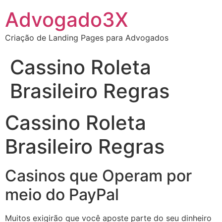
Advogado3X
Criação de Landing Pages para Advogados
Cassino Roleta
Brasileiro Regras
Cassino Roleta
Brasileiro Regras
Casinos que Operam por
meio do PayPal
Muitos exigirão que você aposte parte do seu dinheiro