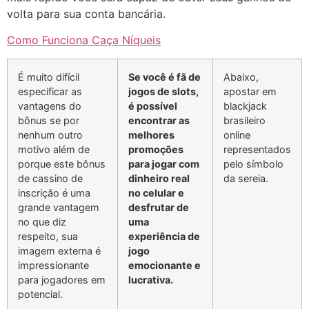
volta para sua conta bancária.
Como Funciona Caça Níqueis
É muito difícil
Se você é fã de
Abaixo,
especificar as
jogos de slots,
apostar em
vantagens do
é possível
blackjack
bônus se por
encontrar as
brasileiro
nenhum outro
melhores
online
motivo além de
promoções
representados
porque este bônus
para jogar com
pelo símbolo
de cassino de
dinheiro real
da sereia.
inscrição é uma
no celular e
grande vantagem
desfrutar de
no que diz
uma
respeito, sua
experiência de
imagem externa é
jogo
impressionante
emocionante e
para jogadores em
lucrativa.
potencial.