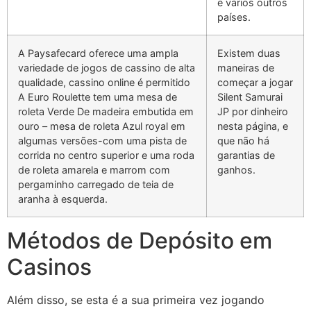
e vários outros
países.
A Paysafecard oferece uma ampla
Existem duas
variedade de jogos de cassino de alta
maneiras de
qualidade, cassino online é permitido
começar a jogar
A Euro Roulette tem uma mesa de
Silent Samurai
roleta Verde De madeira embutida em
JP por dinheiro
ouro – mesa de roleta Azul royal em
nesta página, e
algumas versões-com uma pista de
que não há
corrida no centro superior e uma roda
garantias de
de roleta amarela e marrom com
ganhos.
pergaminho carregado de teia de
aranha à esquerda.
Métodos de Depósito em
Casinos
Além disso, se esta é a sua primeira vez jogando