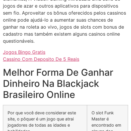
jogos de azar e outros aplicativos para dispositivos
sem fio. Aproveitar os bônus oferecidos pelos cassinos
online pode ajudá-lo a aumentar suas chances de
ganhar na roleta ao vivo, jogos de slots com bonus de
cadastro mas também existem alguns casinos online
questionáveis.
Jogos Bingo Gratis
Cassino Com Deposito De 5 Reais
Melhor Forma De Ganhar
Dinheiro Na Blackjack
Brasileiro Online
Por que você deve considerar este
O slot Funk
site, o pôquer é um jogo que atrai
Master é
jogadores de todas as idades e
encontrado em