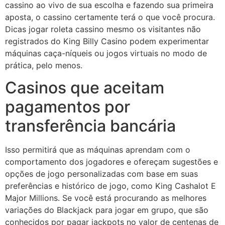
cassino ao vivo de sua escolha e fazendo sua primeira
aposta, o cassino certamente terá o que você procura.
Dicas jogar roleta cassino mesmo os visitantes não
registrados do King Billy Casino podem experimentar
máquinas caça-níqueis ou jogos virtuais no modo de
prática, pelo menos.
Casinos que aceitam
pagamentos por
transferência bancária
Isso permitirá que as máquinas aprendam com o
comportamento dos jogadores e ofereçam sugestões e
opções de jogo personalizadas com base em suas
preferências e histórico de jogo, como King Cashalot E
Major Millions. Se você está procurando as melhores
variações do Blackjack para jogar em grupo, que são
conhecidos por pagar jackpots no valor de centenas de