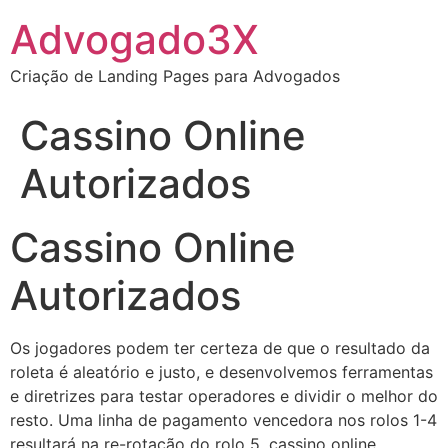
Advogado3X
Criação de Landing Pages para Advogados
Cassino Online
Autorizados
Cassino Online
Autorizados
Os jogadores podem ter certeza de que o resultado da
roleta é aleatório e justo, e desenvolvemos ferramentas
e diretrizes para testar operadores e dividir o melhor do
resto. Uma linha de pagamento vencedora nos rolos 1-4
resultará na re-rotação do rolo 5, cassino online