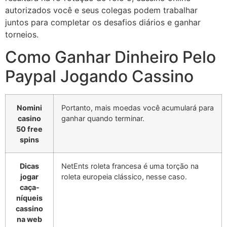
autorizados você e seus colegas podem trabalhar
juntos para completar os desafios diários e ganhar
torneios.
Como Ganhar Dinheiro Pelo
Paypal Jogando Cassino
Nomini
Portanto, mais moedas você acumulará para
casino
ganhar quando terminar.
50 free
spins
Dicas
NetEnts roleta francesa é uma torção na
jogar
roleta europeia clássico, nesse caso.
caça-
níqueis
cassino
na web