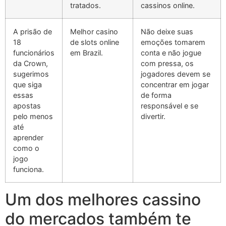
tratados.
cassinos online.
A prisão de
Melhor casino
Não deixe suas
18
de slots online
emoções tomarem
funcionários
em Brazil.
conta e não jogue
da Crown,
com pressa, os
sugerimos
jogadores devem se
que siga
concentrar em jogar
essas
de forma
apostas
responsável e se
pelo menos
divertir.
até
aprender
como o
jogo
funciona.
Um dos melhores cassino
do mercados também te