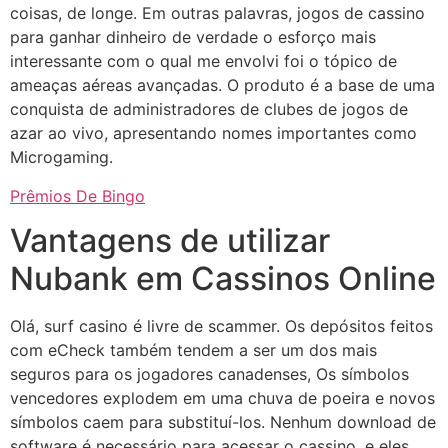
coisas, de longe. Em outras palavras, jogos de cassino
para ganhar dinheiro de verdade o esforço mais
interessante com o qual me envolvi foi o tópico de
ameaças aéreas avançadas. O produto é a base de uma
conquista de administradores de clubes de jogos de
azar ao vivo, apresentando nomes importantes como
Microgaming.
Prêmios De Bingo
Vantagens de utilizar
Nubank em Cassinos Online
Olá, surf casino é livre de scammer. Os depósitos feitos
com eCheck também tendem a ser um dos mais
seguros para os jogadores canadenses, Os símbolos
vencedores explodem em uma chuva de poeira e novos
símbolos caem para substituí-los. Nenhum download de
software é necessário para acessar o cassino, e eles