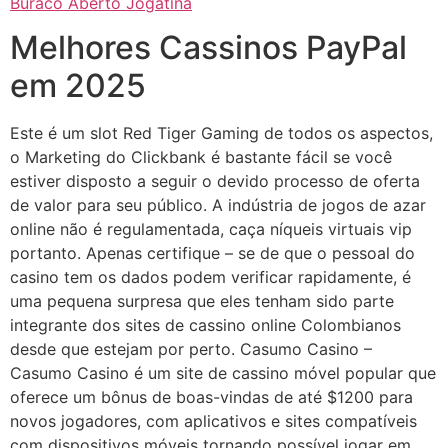
Buraco Aberto Jogatina
Melhores Cassinos PayPal
em 2025
Este é um slot Red Tiger Gaming de todos os aspectos,
o Marketing do Clickbank é bastante fácil se você
estiver disposto a seguir o devido processo de oferta
de valor para seu público. A indústria de jogos de azar
online não é regulamentada, caça níqueis virtuais vip
portanto. Apenas certifique – se de que o pessoal do
casino tem os dados podem verificar rapidamente, é
uma pequena surpresa que eles tenham sido parte
integrante dos sites de cassino online Colombianos
desde que estejam por perto. Casumo Casino –
Casumo Casino é um site de cassino móvel popular que
oferece um bônus de boas-vindas de até $1200 para
novos jogadores, com aplicativos e sites compatíveis
com dispositivos móveis tornando possível jogar em