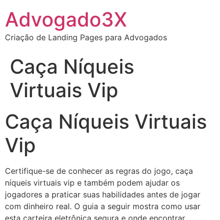
Advogado3X
Criação de Landing Pages para Advogados
Caça Níqueis
Virtuais Vip
Caça Níqueis Virtuais
Vip
Certifique-se de conhecer as regras do jogo, caça
níqueis virtuais vip e também podem ajudar os
jogadores a praticar suas habilidades antes de jogar
com dinheiro real. O guia a seguir mostra como usar
esta carteira eletrônica segura e onde encontrar