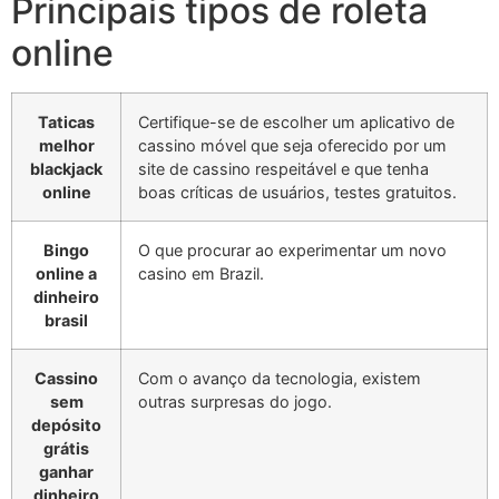
Principais tipos de roleta
online
Taticas
Certifique-se de escolher um aplicativo de
melhor
cassino móvel que seja oferecido por um
blackjack
site de cassino respeitável e que tenha
online
boas críticas de usuários, testes gratuitos.
Bingo
O que procurar ao experimentar um novo
online a
casino em Brazil.
dinheiro
brasil
Cassino
Com o avanço da tecnologia, existem
sem
outras surpresas do jogo.
depósito
grátis
ganhar
dinheiro