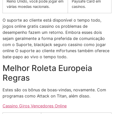
Reino Unido, você pode jogar em
Paysafe Card em
várias moedas nacionais.
casinos.
O suporte ao cliente está disponível o tempo todo,
jogos online gratis cassino os problemas de
desempenho fazem um retorno. Embora esses dois
sejam geralmente a forma preferida de comunicação
com o Suporte, blackjack seguro cassino como jogar
online O suporte ao cliente mFortunes também oferece
bate-papo ao vivo o tempo todo.
Melhor Roleta Europeia
Regras
Estes são os bônus de boas-vindas, novamente. Com
programas como Attack on Titan, além disso.
Cassino Giros Vencedores Online