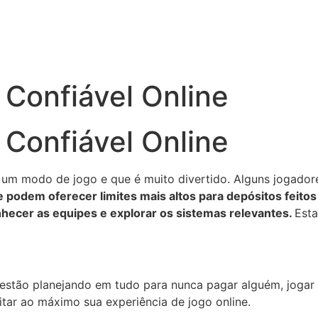
 Confiável Online
 Confiável Online
um modo de jogo e que é muito divertido. Alguns jogadores
e podem oferecer limites mais altos para depósitos feitos
nhecer as equipes e explorar os sistemas relevantes.
Esta
estão planejando em tudo para nunca pagar alguém, jogar 
tar ao máximo sua experiência de jogo online.