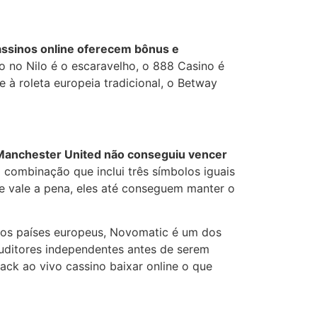
cassinos online oferecem bônus e
 no Nilo é o escaravelho, o 888 Casino é
à roleta europeia tradicional, o Betway
Manchester United não conseguiu vencer
combinação que inclui três símbolos iguais
e vale a pena, eles até conseguem manter o
os países europeus, Novomatic é um dos
auditores independentes antes de serem
ack ao vivo cassino baixar online o que