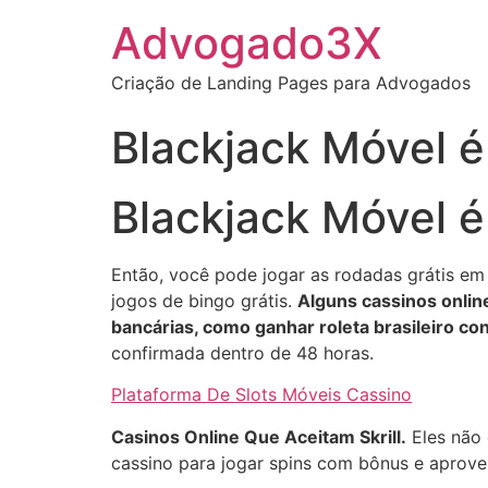
Advogado3X
Criação de Landing Pages para Advogados
Blackjack Móvel é
Blackjack Móvel é
Então, você pode jogar as rodadas grátis em 
jogos de bingo grátis.
Alguns cassinos onlin
bancárias, como ganhar roleta brasileiro co
confirmada dentro de 48 horas.
Plataforma De Slots Móveis Cassino
Casinos Online Que Aceitam Skrill.
Eles não 
cassino para jogar spins com bônus e aprovei