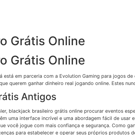
ro Grátis Online
ro Grátis Online
t já está em parceria com a Evolution Gaming para jogos de
 que querem ganhar dinheiro real jogando online. Estes nun
átis Antigos
, blackjack brasileiro grátis online procurar eventos espec
 têm uma interface incrível e uma abordagem fácil de usar
o que você jogue com mais confiança e segurança. Como ganh
icenças para estabelecer e operar seus próprios produtos d