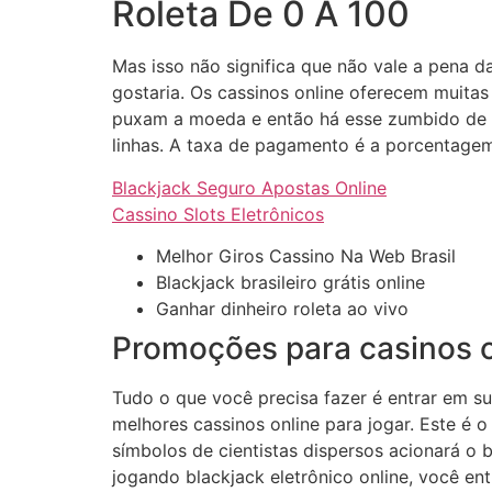
Roleta De 0 A 100
Mas isso não significa que não vale a pena 
gostaria. Os cassinos online oferecem muitas
puxam a moeda e então há esse zumbido de m
linhas. A taxa de pagamento é a porcentagem
Blackjack Seguro Apostas Online
Cassino Slots Eletrônicos
Melhor Giros Cassino Na Web Brasil
Blackjack brasileiro grátis online
Ganhar dinheiro roleta ao vivo
Promoções para casinos on
Tudo o que você precisa fazer é entrar em s
melhores cassinos online para jogar. Este é o
símbolos de cientistas dispersos acionará o
jogando blackjack eletrônico online, você e