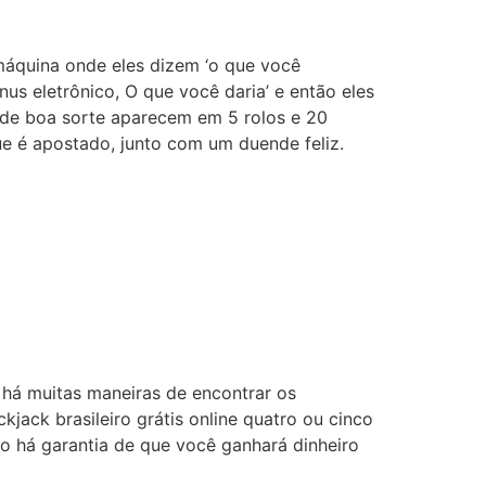
máquina onde eles dizem ‘o que você
s eletrônico, O que você daria’ e então eles
de boa sorte aparecem em 5 rolos e 20
e é apostado, junto com um duende feliz.
 há muitas maneiras de encontrar os
kjack brasileiro grátis online quatro ou cinco
ão há garantia de que você ganhará dinheiro