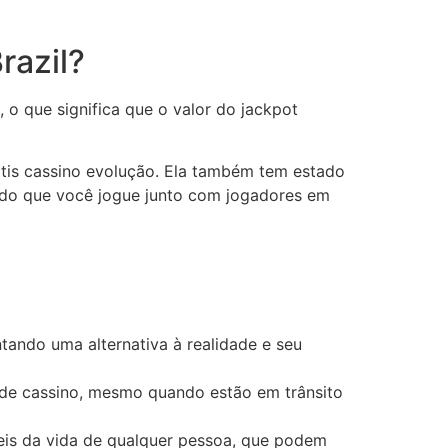
razil?
 o que significa que o valor do jackpot
ratis cassino evolução. Ela também tem estado
ndo que você jogue junto com jogadores em
tando uma alternativa à realidade e seu
de cassino, mesmo quando estão em trânsito
is da vida de qualquer pessoa, que podem