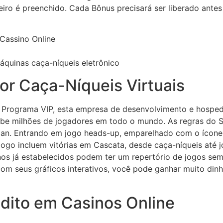
eiro é preenchido. Cada Bônus precisará ser liberado ante
Cassino Online
áquinas caça-níqueis eletrônico
or Caça-Níqueis Virtuais
o Programa VIP, esta empresa de desenvolvimento e hospe
ebe milhões de jogadores em todo o mundo. As regras do S
gan. Entrando em jogo heads-up, emparelhado com o ícone W
 jogo incluem vitórias em Cascata, desde caça-níqueis até
nos já estabelecidos podem ter um repertório de jogos sem
com seus gráficos interativos, você pode ganhar muito din
édito em Casinos Online