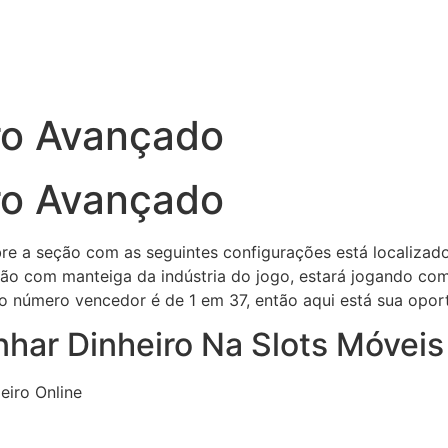
iro Avançado
iro Avançado
re a seção com as seguintes configurações está localizado
 pão com manteiga da indústria do jogo, estará jogando co
r o número vencedor é de 1 em 37, então aqui está sua opor
har Dinheiro Na Slots Móveis
eiro Online