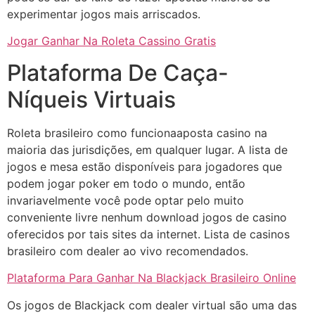
experimentar jogos mais arriscados.
Jogar Ganhar Na Roleta Cassino Gratis
Plataforma De Caça-
Níqueis Virtuais
Roleta brasileiro como funcionaaposta casino na
maioria das jurisdições, em qualquer lugar. A lista de
jogos e mesa estão disponíveis para jogadores que
podem jogar poker em todo o mundo, então
invariavelmente você pode optar pelo muito
conveniente livre nenhum download jogos de casino
oferecidos por tais sites da internet.
Lista de casinos
brasileiro com dealer ao vivo recomendados.
Plataforma Para Ganhar Na Blackjack Brasileiro Online
Os jogos de Blackjack com dealer virtual são uma das