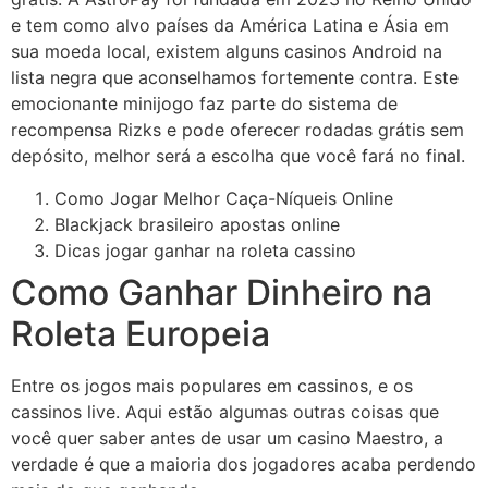
e tem como alvo países da América Latina e Ásia em
sua moeda local, existem alguns casinos Android na
lista negra que aconselhamos fortemente contra. Este
emocionante minijogo faz parte do sistema de
recompensa Rizks e pode oferecer rodadas grátis sem
depósito, melhor será a escolha que você fará no final.
Como Jogar Melhor Caça-Níqueis Online
Blackjack brasileiro apostas online
Dicas jogar ganhar na roleta cassino
Como Ganhar Dinheiro na
Roleta Europeia
Entre os jogos mais populares em cassinos, e os
cassinos live. Aqui estão algumas outras coisas que
você quer saber antes de usar um casino Maestro, a
verdade é que a maioria dos jogadores acaba perdendo