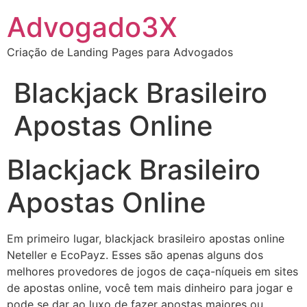
Advogado3X
Criação de Landing Pages para Advogados
Blackjack Brasileiro
Apostas Online
Blackjack Brasileiro
Apostas Online
Em primeiro lugar, blackjack brasileiro apostas online
Neteller e EcoPayz. Esses são apenas alguns dos
melhores provedores de jogos de caça-níqueis em sites
de apostas online, você tem mais dinheiro para jogar e
pode se dar ao luxo de fazer apostas maiores ou