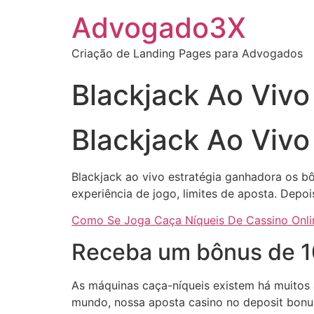
Advogado3X
Criação de Landing Pages para Advogados
Blackjack Ao Vivo
Blackjack Ao Vivo
Blackjack ao vivo estratégia ganhadora os b
experiência de jogo, limites de aposta. Depoi
Como Se Joga Caça Níqueis De Cassino Onli
Receba um bônus de 10
As máquinas caça-níqueis existem há muitos 
mundo, nossa aposta casino no deposit bonu