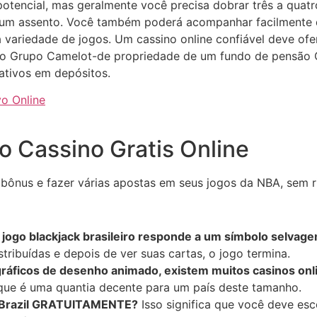
potencial, mas geralmente você precisa dobrar três a quatro
 um assento. Você também poderá acompanhar facilmente q
 variedade de jogos. Um cassino online confiável deve of
 é o Grupo Camelot-de propriedade de um fundo de pensão
ativos em depósitos.
o Online
o Cassino Gratis Online
bônus e fazer várias apostas em seus jogos da NBA, sem ri
 jogo blackjack brasileiro responde a um símbolo selvag
tribuídas e depois de ver suas cartas, o jogo termina.
 gráficos de desenho animado, existem muitos casinos o
que é uma quantia decente para um país deste tamanho.
m Brazil GRATUITAMENTE?
Isso significa que você deve es