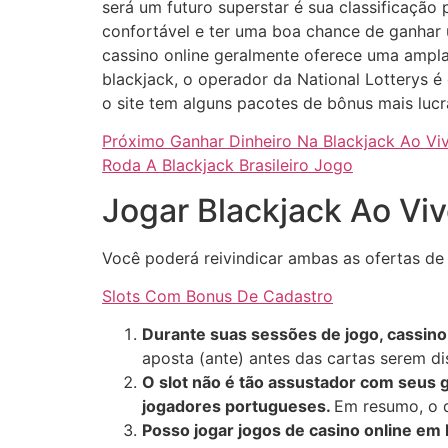
será um futuro superstar é sua classificação 
confortável e ter uma boa chance de ganhar
cassino online geralmente oferece uma ampla
blackjack, o operador da National Lotterys
o site tem alguns pacotes de bônus mais lucr
Próximo Ganhar Dinheiro Na Blackjack Ao Viv
Roda A Blackjack Brasileiro Jogo
Jogar Blackjack Ao Viv
Você poderá reivindicar ambas as ofertas de 
Slots Com Bonus De Cadastro
Durante suas sessões de jogo, cassino
aposta (ante) antes das cartas serem dis
O slot não é tão assustador com seus
jogadores portugueses.
Em resumo, o 
Posso jogar jogos de casino online e