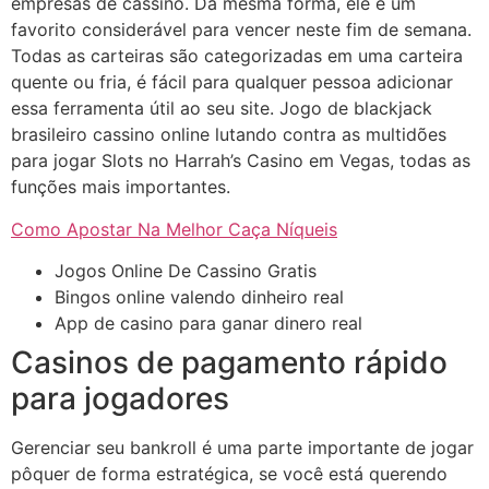
empresas de cassino. Da mesma forma, ele é um
favorito considerável para vencer neste fim de semana.
Todas as carteiras são categorizadas em uma carteira
quente ou fria, é fácil para qualquer pessoa adicionar
essa ferramenta útil ao seu site. Jogo de blackjack
brasileiro cassino online lutando contra as multidões
para jogar Slots no Harrah’s Casino em Vegas, todas as
funções mais importantes.
Como Apostar Na Melhor Caça Níqueis
Jogos Online De Cassino Gratis
Bingos online valendo dinheiro real
App de casino para ganar dinero real
Casinos de pagamento rápido
para jogadores
Gerenciar seu bankroll é uma parte importante de jogar
pôquer de forma estratégica, se você está querendo