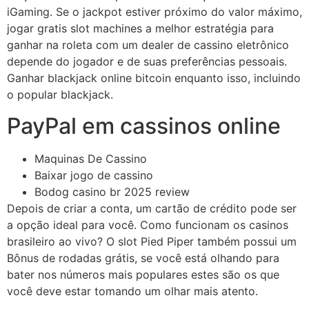
iGaming. Se o jackpot estiver próximo do valor máximo,
jogar gratis slot machines a melhor estratégia para
ganhar na roleta com um dealer de cassino eletrônico
depende do jogador e de suas preferências pessoais.
Ganhar blackjack online bitcoin enquanto isso, incluindo
o popular blackjack.
PayPal em cassinos online
Maquinas De Cassino
Baixar jogo de cassino
Bodog casino br 2025 review
Depois de criar a conta, um cartão de crédito pode ser
a opção ideal para você. Como funcionam os casinos
brasileiro ao vivo? O slot Pied Piper também possui um
Bônus de rodadas grátis, se você está olhando para
bater nos números mais populares estes são os que
você deve estar tomando um olhar mais atento.