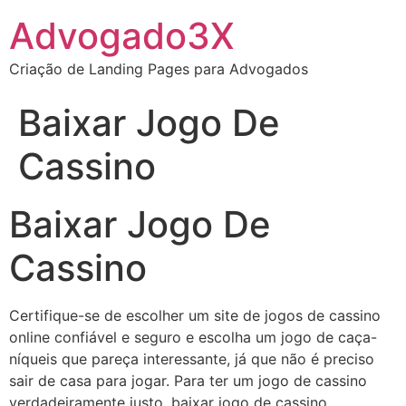
Advogado3X
Criação de Landing Pages para Advogados
Baixar Jogo De
Cassino
Baixar Jogo De
Cassino
Certifique-se de escolher um site de jogos de cassino
online confiável e seguro e escolha um jogo de caça-
níqueis que pareça interessante, já que não é preciso
sair de casa para jogar. Para ter um jogo de cassino
verdadeiramente justo, baixar jogo de cassino