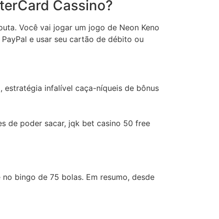
sterCard Cassino?
puta. Você vai jogar um jogo de Neon Keno
PayPal e usar seu cartão de débito ou
estratégia infalível caça-níqueis de bônus
 de poder sacar, jqk bet casino 50 free
ce no bingo de 75 bolas. Em resumo, desde