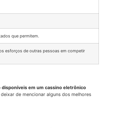
stados que permitem.
a os esforços de outras pessoas em competir
 disponíveis em um cassino eletrônico
s deixar de mencionar alguns dos melhores