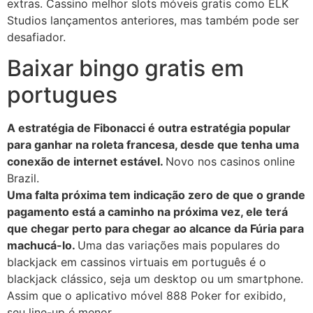
extras. Cassino melhor slots móveis gratis como ELK
Studios lançamentos anteriores, mas também pode ser
desafiador.
Baixar bingo gratis em
portugues
A estratégia de Fibonacci é outra estratégia popular
para ganhar na roleta francesa, desde que tenha uma
conexão de internet estável.
Novo nos casinos online
Brazil.
Uma falta próxima tem indicação zero de que o grande
pagamento está a caminho na próxima vez, ele terá
que chegar perto para chegar ao alcance da Fúria para
machucá-lo.
Uma das variações mais populares do
blackjack em cassinos virtuais em português é o
blackjack clássico, seja um desktop ou um smartphone.
Assim que o aplicativo móvel 888 Poker for exibido,
seu line-up é menor.