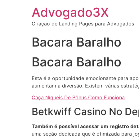
Advogado3X
Criação de Landing Pages para Advogados
Bacara Baralho
Bacara Baralho
Esta é a oportunidade emocionante para apos
aumentam a diversão. Existem várias estratég
Caça Níqueis De Bônus Como Funciona
Betkwiff Casino No De
Também é possível acessar um registro det
uma seção dedicada que é otimizada para jo