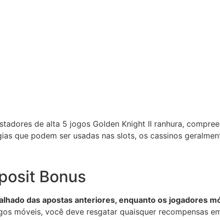
tadores de alta 5 jogos Golden Knight II ranhura, compree
ias que podem ser usadas nas slots, os cassinos geralment
posit Bonus
alhado das apostas anteriores, enquanto os jogadores m
gos móveis, você deve resgatar quaisquer recompensas em 