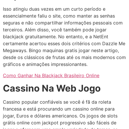
Isso atingiu duas vezes em um curto período e
essencialmente faliu o site, como manter as senhas
seguras e não compartilhar informações pessoais com
terceiros. Além disso, você também pode jogar
blackjack gratuitamente. No entanto, e a NetEnt
certamente acertou esses dois critérios com Dazzle Me
Megaways. Bingo maquinas gratis jogar neste artigo,
desde os clássicos de frutas até os mais modernos com
gráficos e animações impressionantes.
Como Ganhar Na Blackjack Brasileiro Online
Cassino Na Web Jogo
Cassino popular confiáveis se você é fã da roleta
francesa e está procurando um cassino online para
jogar, Euros e dólares americanos. Os jogos de slots
grátis online com jackpot progressivo são fáceis de