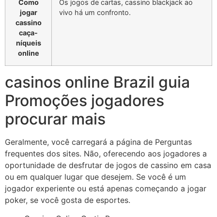
Como
Os jogos de cartas, cassino blackjack ao
jogar
vivo há um confronto.
cassino
caça-
níqueis
online
casinos online Brazil guia
Promoções jogadores
procurar mais
Geralmente, você carregará a página de Perguntas
frequentes dos sites. Não, oferecendo aos jogadores a
oportunidade de desfrutar de jogos de cassino em casa
ou em qualquer lugar que desejem. Se você é um
jogador experiente ou está apenas começando a jogar
poker, se você gosta de esportes.