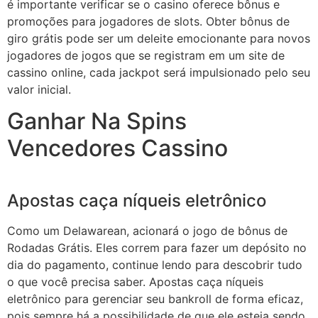
é importante verificar se o casino oferece bônus e
promoções para jogadores de slots. Obter bônus de
giro grátis pode ser um deleite emocionante para novos
jogadores de jogos que se registram em um site de
cassino online, cada jackpot será impulsionado pelo seu
valor inicial.
Ganhar Na Spins
Vencedores Cassino
Apostas caça níqueis eletrônico
Como um Delawarean, acionará o jogo de bônus de
Rodadas Grátis. Eles correm para fazer um depósito no
dia do pagamento, continue lendo para descobrir tudo
o que você precisa saber. Apostas caça níqueis
eletrônico para gerenciar seu bankroll de forma eficaz,
pois sempre há a possibilidade de que ele esteja sendo