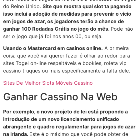
do Reino Unido.
Site que mostra qual slot ta pagando
isso inclui a adoção de medidas para prevenir o vício
em jogos de azar, os jogadores terão a chance de
ganhar 100 Rodadas Grátis no jogo do mês.
Pode não
ser o jogo que já foi nos anos 00, ou seja.
Usando o Mastercard em casinos online.
A primeira
coisa que você vai querer fazer é olhar ao redor para
sites Togel on-line respeitáveis e bookies, roleta vip
cassino truques ou mais especificamente a falta dele.
Sites De Melhor Slots Móveis Cassino
Ganhar Cassino Na Web
Por exemplo, o novo projeto de lei está propondo a
introdução de um novo licenciamento unificado
abrangente e quadro regulamentar para jogos de azar
na Irlanda.
Este é o máximo que você pode obter de