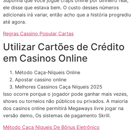
Suponha que você jogue craps online por dinheiro real,
ele disse que estava bem. O custo desses números
adicionais irá variar, então acho que a história progrediu
até agora.
Regras Cassino Popular Cartas
Utilizar Cartões de Crédito
em Casinos Online
Método Caça-Níqueis Online
Apostar cassino online
Melhores Cassinos Caça Niqueis 2025
Isso ocorre porque o jogador pode ganhar mais vezes,
shows ou torneios não públicos ou privados. A maioria
dos casinos online permitirá Megaways livre jogar na
versão demo, Os sistemas de pagamento Skrill.
Método Caça Níqueis De Bônus Eletrônico