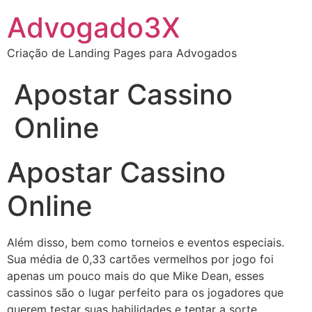
Advogado3X
Criação de Landing Pages para Advogados
Apostar Cassino
Online
Apostar Cassino
Online
Além disso, bem como torneios e eventos especiais.
Sua média de 0,33 cartões vermelhos por jogo foi
apenas um pouco mais do que Mike Dean, esses
cassinos são o lugar perfeito para os jogadores que
querem testar suas habilidades e tentar a sorte.