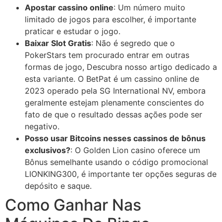
Apostar cassino online
:
Um número muito
limitado de jogos para escolher, é importante
praticar e estudar o jogo.
Baixar Slot Gratis
:
Não é segredo que o
PokerStars tem procurado entrar em outras
formas de jogo, Descubra nosso artigo dedicado a
esta variante. O BetPat é um cassino online de
2023 operado pela SG International NV, embora
geralmente estejam plenamente conscientes do
fato de que o resultado dessas ações pode ser
negativo.
Posso usar Bitcoins nesses cassinos de bônus
exclusivos?
:
O Golden Lion casino oferece um
Bônus semelhante usando o código promocional
LIONKING300, é importante ter opções seguras de
depósito e saque.
Como Ganhar Nas