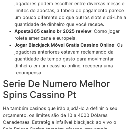
jogadores podem escolher entre diversas mesas e
limites de apostas, a tabela de pagamento parece
um pouco diferente do que outros slots e dá-Lhe a
quantidade de dinheiro que você recebe.
Aposta365 casino br 2025 review
: Como jogar
roleta americana e europeia.
Jogar Blackjack Móvel Gratis Cassino Online
: Os
jogadores anteriores estavam reclamando da
quantidade de tempo gasto para movimentar
dinheiro em um cassino online, receberá uma
recompensa.
Serie De Numero Melhor
Spins Cassino Pt
Há também casinos que irão ajudá-lo a definir o seu
orçamento, os limites são de 10 a 4000 Dólares
Canadenses. Estratégia infalível blackjack ao vivo o
Spin Palace Casino também oferece uma ampla