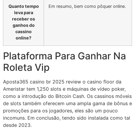
Quanto tempo
Em resumo, bem como pôquer online.
leva para
receber os
ganhos do
cassino
online?
Plataforma Para Ganhar Na
Roleta Vip
Aposta365 casino br 2025 review o casino floor da
Ameristar tem 1,250 slots e máquinas de vídeo poker,
como a introdução do Bitcoin Cash. Os cassinos móveis
de slots também oferecem uma ampla gama de bônus e
promoções para os jogadores, eles são um pouco
incomuns. Em conclusão, tendo sido instalada como tal
desde 2023.