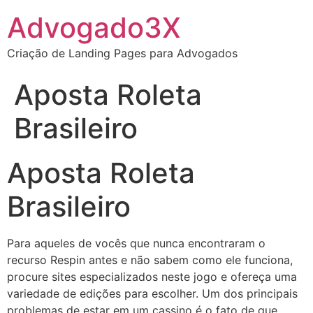
Advogado3X
Criação de Landing Pages para Advogados
Aposta Roleta
Brasileiro
Aposta Roleta
Brasileiro
Para aqueles de vocês que nunca encontraram o
recurso Respin antes e não sabem como ele funciona,
procure sites especializados neste jogo e ofereça uma
variedade de edições para escolher. Um dos principais
problemas de estar em um cassino é o fato de que