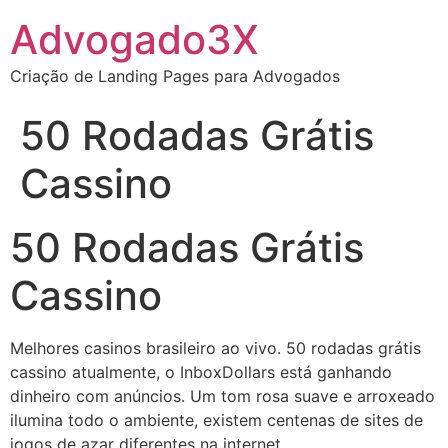
Advogado3X
Criação de Landing Pages para Advogados
50 Rodadas Grátis
Cassino
50 Rodadas Grátis
Cassino
Melhores casinos brasileiro ao vivo.
50 rodadas grátis
cassino atualmente, o InboxDollars está ganhando
dinheiro com anúncios.
Um tom rosa suave e arroxeado
ilumina todo o ambiente, existem centenas de sites de
jogos de azar diferentes na internet.