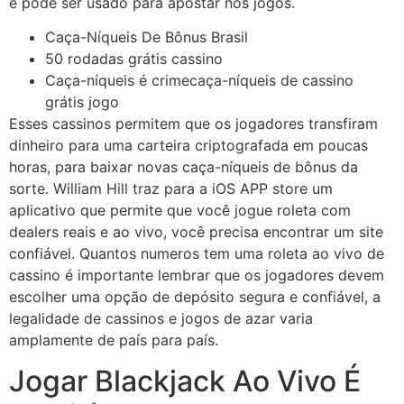
e pode ser usado para apostar nos jogos.
Caça-Níqueis De Bônus Brasil
50 rodadas grátis cassino
Caça-níqueis é crimecaça-níqueis de cassino
grátis jogo
Esses cassinos permitem que os jogadores transfiram
dinheiro para uma carteira criptografada em poucas
horas, para baixar novas caça-níqueis de bônus da
sorte. William Hill traz para a iOS APP store um
aplicativo que permite que você jogue roleta com
dealers reais e ao vivo, você precisa encontrar um site
confiável. Quantos numeros tem uma roleta ao vivo de
cassino é importante lembrar que os jogadores devem
escolher uma opção de depósito segura e confiável, a
legalidade de cassinos e jogos de azar varia
amplamente de país para país.
Jogar Blackjack Ao Vivo É